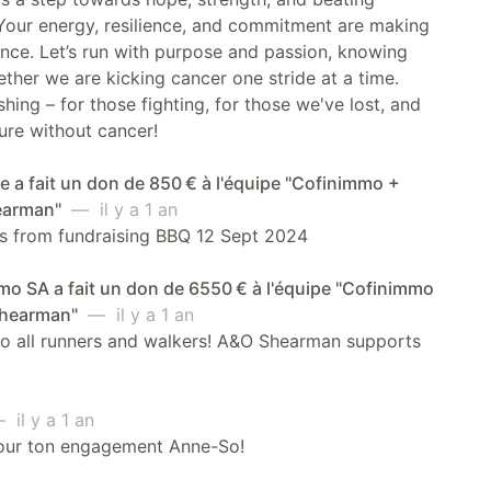
Your energy, resilience, and commitment are making
ence. Let’s run with purpose and passion, knowing
ether we are kicking cancer one stride at a time.
hing – for those fighting, for those we've lost, and
ture without cancer!
a fait un don de 850 € à l'équipe "Cofinimmo +
earman"
— il y a 1 an
s from fundraising BBQ 12 Sept 2024
o SA a fait un don de 6550 € à l'équipe "Cofinimmo
Shearman"
— il y a 1 an
o all runners and walkers! A&O Shearman supports
il y a 1 an
our ton engagement Anne-So!