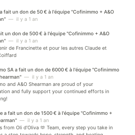
 fait un don de 50 € à l'équipe "Cofinimmo + A&O
an"
— il y a 1 an
ait un don de 500 € à l'équipe "Cofinimmo + A&O
an"
— il y a 1 an
nir de Francinette et pour les autres Claude et
oiffard
o SA a fait un don de 6000 € à l'équipe "Cofinimmo
Shearman"
— il y a 1 an
mo and A&O Shearman are proud of your
ation and fully support your continued efforts in
ing!
a fait un don de 1500 € à l'équipe "Cofinimmo +
earman"
— il y a 1 an
 from Oli d’Oliva 🫶 Team, every step you take in
 is a step towards hope, strength, and beating