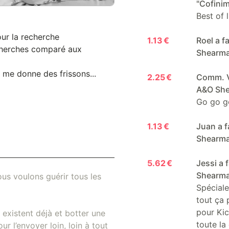
"Cofini
Best of
our la recherche
1.13 €
Roel a f
echerches comparé aux
Shearm
 me donne des frissons...
2.25 €
Comm. V.
A&O Sh
Go go g
1.13 €
Juan a f
Shearm
5.62 €
Jessi a 
Shearm
us voulons guérir tous les
Spéciale
tout ça 
pour Kic
existent déjà et botter une
toute la 
r l’envoyer loin, loin à tout