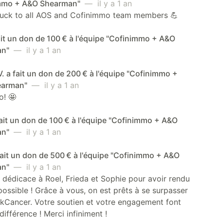
mmo + A&O Shearman"
— il y a 1 an
 luck to all AOS and Cofinimmo team members 💪
ait un don de 100 € à l'équipe "Cofinimmo + A&O
an"
— il y a 1 an
 a fait un don de 200 € à l'équipe "Cofinimmo +
earman"
— il y a 1 an
o! 🤩
ait un don de 100 € à l'équipe "Cofinimmo + A&O
an"
— il y a 1 an
fait un don de 500 € à l'équipe "Cofinimmo + A&O
an"
— il y a 1 an
 dédicace à Roel, Frieda et Sophie pour avoir rendu
possible ! Grâce à vous, on est prêts à se surpasser
kCancer. Votre soutien et votre engagement font
différence ! Merci infiniment !