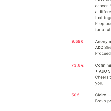
cancer. 
a differ
that tog
Keep pus
for a fu
9.55 €
Anonyme 
A&O Sh
Proceed
73.6 €
Cofinimm
+ A&O 
Cheers t
you.
50 €
Claire
— 
Bravo p