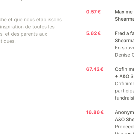
0.57 €
Maxime a
Shearm
che et que nous établissons
inspiration de toutes les
5.62 €
Fred a f
, et des parents aux
Shearm
tiques.
En souve
Denise C
67.42 €
Cofinimm
+ A&O 
Cofinim
particip
fundrais
16.86 €
Anonyme 
A&O Sh
Proceeds
this run