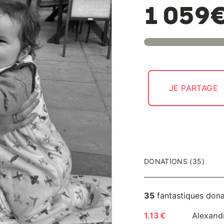
1 059
JE PARTAGE
DONATIONS (35)
35
fantastiques dona
1.13 €
Alexandr