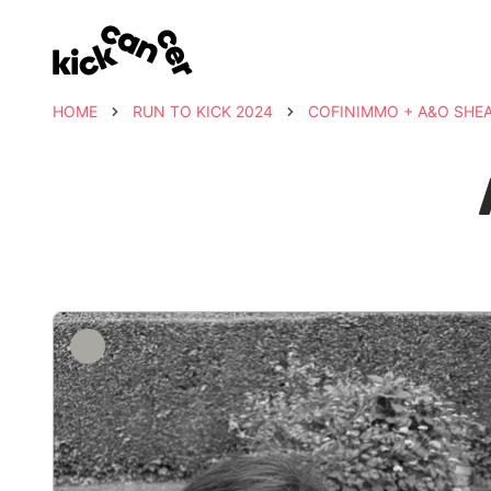
HOME
RUN TO KICK 2024
COFINIMMO + A&O SHE