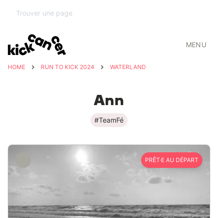
MENU
HOME
RUN TO KICK 2024
WATERLAND
Ann
#TeamFé
PRÊT·E AU DÉPART