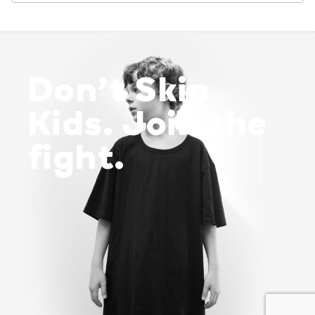
Don’t Skip
Kids. Join the
fight.