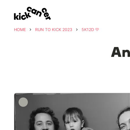
HOME
RUN TO KICK 2023
5K12D 💛
An