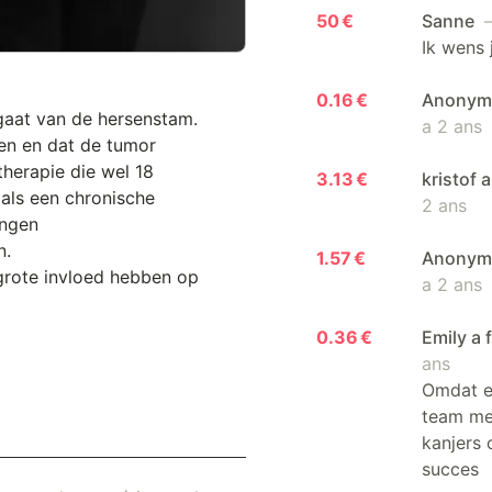
50 €
Sanne
—
Ik wens 
0.16 €
Anonyme 
tgaat van de hersenstam.
a 2 ans
en en dat de tumor
erapie die wel 18
3.13 €
kristof 
als een chronische
2 ans
ingen
n.
1.57 €
Anonyme 
grote invloed hebben op
a 2 ans
0.36 €
Emily a 
ans
Omdat er
team me
kanjers 
succes