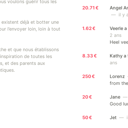
us voulons guérir tous les
20.71 €
Angel An
— il y 
existent déjà et botter une
1.62 €
Veerle a
r l’envoyer loin, loin à tout
2 ans
Heel veel
che et que nous établissons
8.33 €
Kathy a 
inspiration de toutes les
ans
, et des parents aux
tiques.
250 €
Lorenz
from the
20 €
Jane
— 
Good luc
50 €
Jet
— il