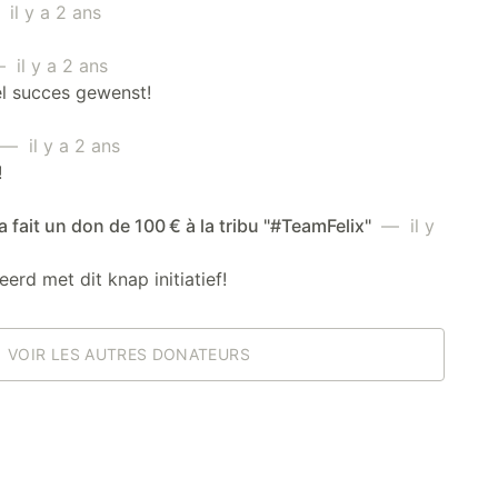
il y a 2 ans
 il y a 2 ans
l succes gewenst!
— il y a 2 ans
!
a fait un don de 100 € à la tribu "#TeamFelix"
— il y
eerd met dit knap initiatief!
VOIR LES AUTRES DONATEURS