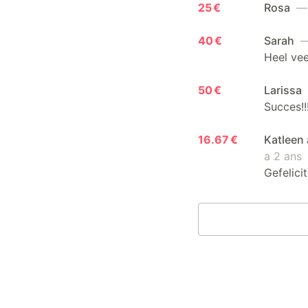
25 €
Rosa
— 
40 €
Sarah
—
Heel vee
50 €
Larissa
Succes!!
16.67 €
Katleen 
a 2 ans
Gefelicit