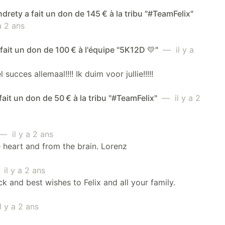
drety a fait un don de 145 € à la tribu "#TeamFelix"
a 2 ans
 fait un don de 100 € à l'équipe "5K12D 💛"
— il y a
 succes allemaal!!!! Ik duim voor jullie!!!!!
fait un don de 50 € à la tribu "#TeamFelix"
— il y a 2
— il y a 2 ans
 heart and from the brain. Lorenz
il y a 2 ans
k and best wishes to Felix and all your family.
 y a 2 ans