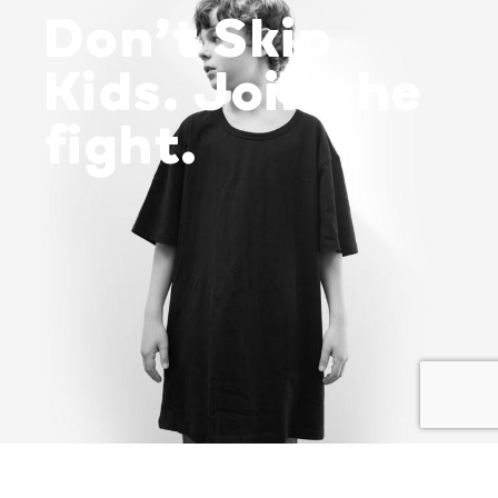
Don’t Skip
Kids. Join the
fight.