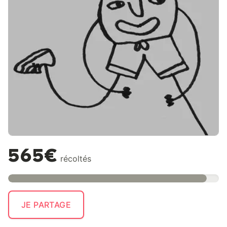
565€
récoltés
JE PARTAGE