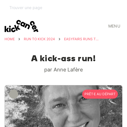
MENU
HOME
RUN TO KICK 2024
EASYFAIRS RUNS TO KICK CANCER
A kick-ass run!
par Anne Lafère
PRÊT·E AU DÉPART