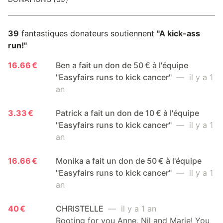
39
fantastiques donateurs soutiennent
"A kick-ass
run!"
16.66 €
Ben a fait un don de 50 € à l'équipe
"Easyfairs runs to kick cancer"
— il y a 1
an
3.33 €
Patrick a fait un don de 10 € à l'équipe
"Easyfairs runs to kick cancer"
— il y a 1
an
16.66 €
Monika a fait un don de 50 € à l'équipe
"Easyfairs runs to kick cancer"
— il y a 1
an
40 €
CHRISTELLE
— il y a 1 an
Rooting for you Anne, Nil and Marie! You