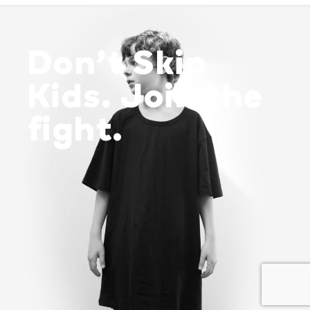
Don’t Skip
Kids. Join the
fight.